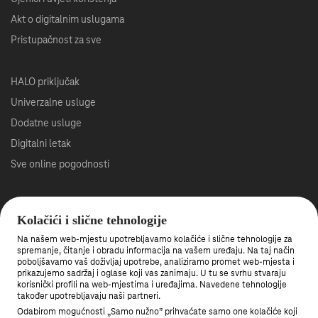
Akt o digitalnim uslugama
Pristupačnost za sve
HALO priključak
Univerzalne usluge
Dodatne usluge
Digitalni letak
Sve online pogodnosti
Roaming
Kolačići i slične tehnologije
Veleprodaja
Na našem web-mjestu upotrebljavamo kolačiće i slične tehnologije za
Što je 5G mreža?
spremanje, čitanje i obradu informacija na vašem uređaju. Na taj način
poboljšavamo vaš doživljaj upotrebe, analiziramo promet web-mjesta i
Gašenje 3G mreže
prikazujemo sadržaj i oglase koji vas zanimaju. U tu se svrhu stvaraju
korisnički profili na web-mjestima i uređajima. Navedene tehnologije
također upotrebljavaju naši partneri.
Među prvima saznajte nove pogodnosti.
Odabirom mogućnosti „Samo nužno” prihvaćate samo one kolačiće koji