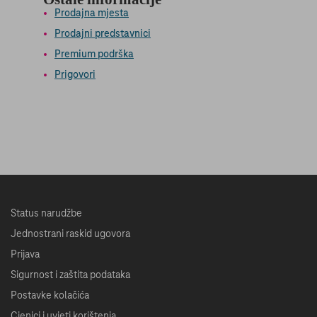
Prodajna mjesta
Prodajni predstavnici
Premium podrška
Prigovori
Status narudžbe
Jednostrani raskid ugovora
Prijava
Sigurnost i zaštita podataka
Postavke kolačića
Cjenici i uvjeti korištenja