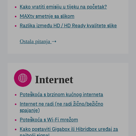
Kako vratiti emisiju u tijeku na početak?
MAXtv smetnje sa slikom
Razlika između HD / HD Ready kvalitete slike
Ostala pitanja
Internet
Poteškoća s brzinom kućnog interneta
Internet ne radi (ne radi žično/bežično
spajanje)
Poteškoća s Wi-Fi mrežom
Kako postaviti Gigabox ili Hibridbox uređaj za
najbolji signal