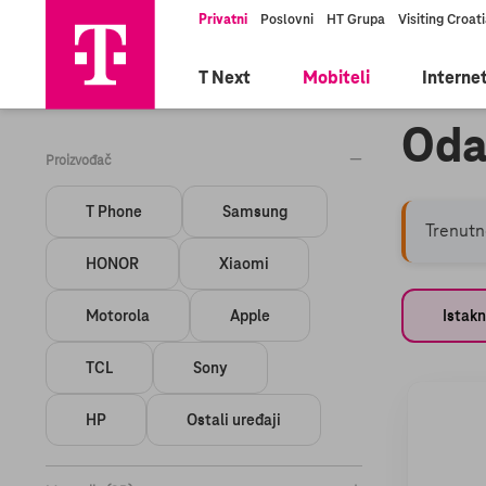
Privatni
Poslovni
HT Grupa
Visiting Croat
T Next
Mobiteli
Interne
Oda
Proizvođač
T Phone
Samsung
Trenutn
HONOR
Xiaomi
Motorola
Apple
Istak
TCL
Sony
HP
Ostali uređaji