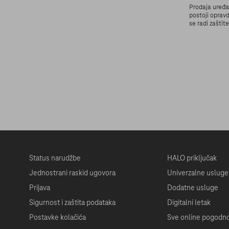
Prodaja uređaj
postoji oprav
se radi zaštit
Status narudžbe
HALO priključak
Jednostrani raskid ugovora
Univerzalne usluge
Prijava
Dodatne usluge
Sigurnost i zaštita podataka
Digitalni letak
Postavke kolačića
Sve online pogodno