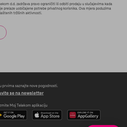
ekom d.d. zadržava pravo ograničiti ili odbiti prodaju u slučajevima kada
je prelaze uobičajene potrebe privatnog korisnika. Ova mjera poduzima
aštenih tržišnih aktivnosti.
 prvima saznajte nove pogodnosti.
avite se na newsletter
zmite Moj Telekom aplikaciju