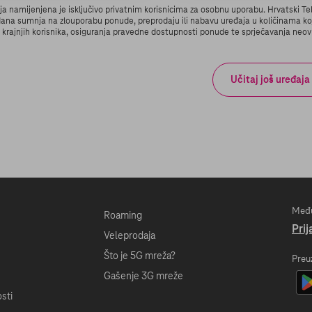
a namijenjena je isključivo privatnim korisnicima za osobnu uporabu. Hrvatski Tel
dana sumnja na zlouporabu ponude, preprodaju ili nabavu uređaja u količinama ko
e krajnjih korisnika, osiguranja pravedne dostupnosti ponude te sprječavanja neovl
Učitaj još uređaja
Među
Roaming
Prij
Veleprodaja
Što je 5G mreža?
Preu
Gašenje 3G mreže
sti