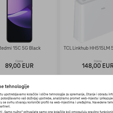
Redmi 15C 5G Black
TCL Linkhub HH515LM 
Cijena
Cijena
89,00 EUR
148,00 EU
čne tehnologije
Odaberite
Odaberite
upotrebljavamo kolačiće i slične tehnologije za spremanje, čitanje i obradu in
n poboljšavamo vaš doživljaj upotrebe, analiziramo promet web-mjesta i prikazuje
 tu se svrhu stvaraju korisnički profili na web-mjestima i uređajima. Navedene teh
artneri.
 „Samo nužno” prihvaćate samo one kolačiće koji omogućuju pravilno funkcioni