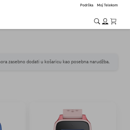
Podrška
Moj Telekom
mora zasebno dodati u košaricu kao posebna narudžba.