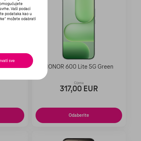
i omogućujete
svrhe. Vaši podaci
ite podataka kao u
avke" možete odabrati
hvati sve
 Black
HONOR 600 Lite 5G Green
Cijena
R
317,00 EUR
Odaberite