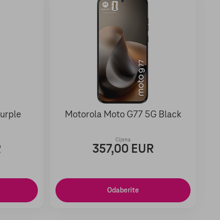
urple
Motorola Moto G77 5G Black
Cijena
R
357,00 EUR
Odaberite