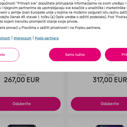
gućnosti "Prihvati sve" dopuštate pristupanje informacijama na svom uređaju 
 njegovim partnerima da upotrebljavaju sve kolačiće u analitičke i marketinške 
seni u zemlje izvan Europske unije u kojima ne možemo osigurati istu razinu zašt
ledajte članak 49. stavak 1. točku (a) Opće uredbe o zaštiti podataka). Pod "Post
lo kojem trenutku promijeniti stanje svoje privole.
te pronaći u Pravilima o zaštiti privatnosti i na Popisu partnera.
|
|
atnosti
Impressum
Popis partnera
vke
Samo nužno
Pri
rola Moto G56 5G Black
HONOR 600 Lite 5G
Cijena
Cijena
267,00 EUR
317,00 EU
Odaberite
Odaberite