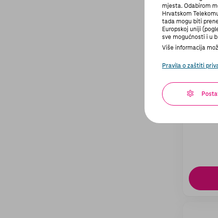
mjesta. Odabirom mo
Hrvatskom Telekomu i
tada mogu biti prene
Europskoj uniji (pog
sve mogućnosti i u bi
Više informacija može
Pravila o zaštiti priv
Posta
Moto