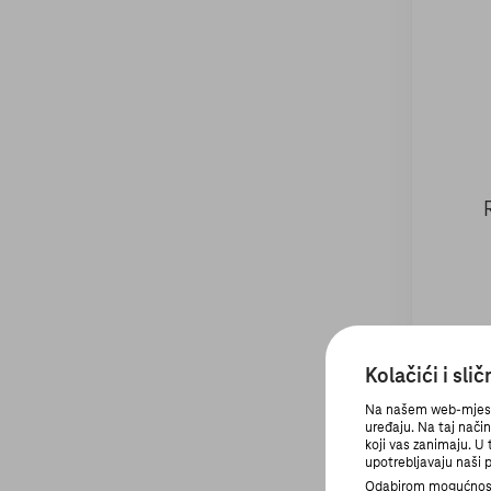
Kolačići i sli
Na našem web-mjestu 
uređaju. Na taj nači
koji vas zanimaju. U
upotrebljavaju naši p
Odabirom mogućnosti