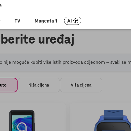
ia
t
TV
Magenta 1
AI
berite uređaj
o nije moguće kupiti više istih proizvoda odjednom – svaki se 
nuto
Niža cijena
Viša cijena