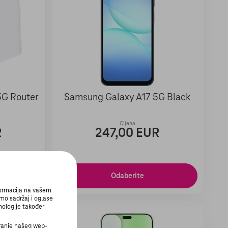
5G Router
Samsung Galaxy A17 5G Black
Cijena
R
247,00 EUR
Odaberite
formacija na vašem
mo sadržaj i oglase
nologije također
ranje našeg web-