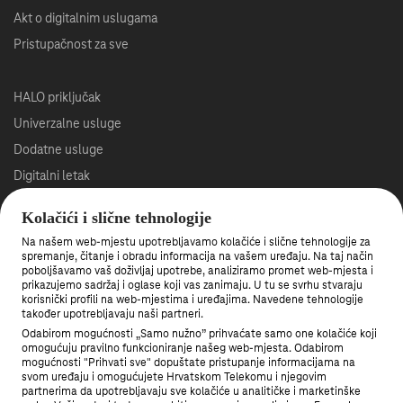
Akt o digitalnim uslugama
Pristupačnost za sve
HALO priključak
Univerzalne usluge
Dodatne usluge
Digitalni letak
Sve online pogodnosti
Kolačići i slične tehnologije
Na našem web-mjestu upotrebljavamo kolačiće i slične tehnologije za
Roaming
spremanje, čitanje i obradu informacija na vašem uređaju. Na taj način
poboljšavamo vaš doživljaj upotrebe, analiziramo promet web-mjesta i
Veleprodaja
prikazujemo sadržaj i oglase koji vas zanimaju. U tu se svrhu stvaraju
korisnički profili na web-mjestima i uređajima. Navedene tehnologije
Što je 5G mreža?
također upotrebljavaju naši partneri.
Gašenje 3G mreže
Odabirom mogućnosti „Samo nužno” prihvaćate samo one kolačiće koji
omogućuju pravilno funkcioniranje našeg web-mjesta. Odabirom
mogućnosti "Prihvati sve" dopuštate pristupanje informacijama na
svom uređaju i omogućujete Hrvatskom Telekomu i njegovim
Među prvima saznajte nove pogodnosti.
partnerima da upotrebljavaju sve kolačiće u analitičke i marketinške