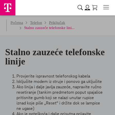
Početna
Telefon
Priključak
Stalno zauzeće telefonske lini...
Stalno zauzeće telefonske
linije
Provjerite ispravnost telefonskog kabela
Isključite modem iz struje i ponovo ga uključite
Ako linija i dalje javlja zauzeće, napravite ručno
resetiranje (tankim predmetom poput spajalice
pritisnite gumb koji se nalazi unutar rupice
iznad koje piše „Reset“ i držite dok se lampice
ne ugase)
Ako je poteškoća i dalje prisutna prijavite