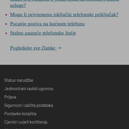
usluge?
Mogu li privremeno isključiti telefonski priključak?
Pucanje poziva na kućnom telefonu
Stalno zauzeće telefonske linije
Pogledajte sve članke
Status narudžbe
Jednostrani raskid ugovora
Prijava
Sigurnost i zaštita podataka
Postavke kolačića
Cjenici i uvjeti korištenja